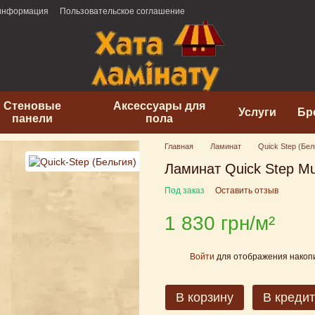
 информация
Пользовательское соглашение
Стеновые
Аксессуары для
Услуги
Бр
панели
пола
Главная
Ламинат
Quick Step (Бел
Ламинат Quick Step M
Под заказ
Оставить отзыв
1 830 грн/м²
Войти
для отображения накопи
%
В корзину
В кредит