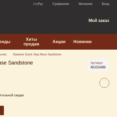
Сравнение
Укр
Рус
Желания
Вход
Мой заказ
Хиты
енды
Акции
Новинки
продаж
ьгия)
Ламинат Quick Step Muse Sandstone
use Sandstone
Артикул
MUS5489
тельной скидки