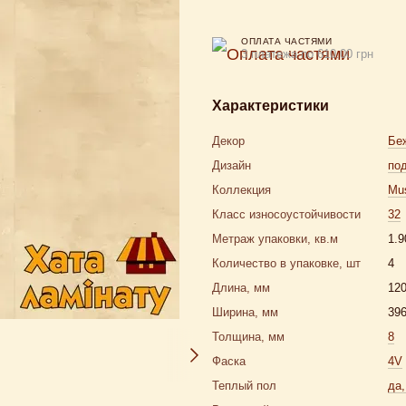
ОПЛАТА ЧАСТЯМИ
3 платежа по 610.00 грн
Характеристики
Декор
Бе
Дизайн
под
Коллекция
Mu
Класс износоустойчивости
32
Метраж упаковки, кв.м
1.9
Количество в упаковке, шт
4
Длина, мм
12
Ширина, мм
39
Толщина, мм
8
Фаска
4V
Теплый пол
да,