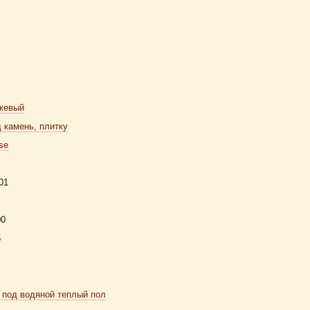
жевый
 камень, плитку
se
01
00
6
 под водяной теплый пол