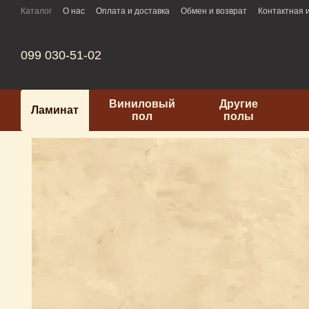
Перейти к основному контенту
Каталог
О нас
Оплата и доставка
Обмен и возврат
Контактная
099 030-51-02
Виниловый
Другие
Ламинат
пол
полы