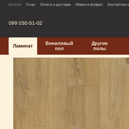
Перейти к основному контенту
Каталог
О нас
Оплата и доставка
Обмен и возврат
Контактная
099 030-51-02
Виниловый
Другие
Ламинат
пол
полы