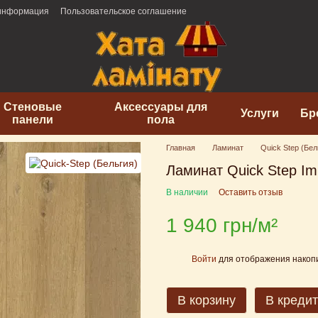
 информация
Пользовательское соглашение
Стеновые
Аксессуары для
Услуги
Бр
панели
пола
Главная
Ламинат
Quick Step (Бел
Ламинат Quick Step Imp
В наличии
Оставить отзыв
1 940 грн/м²
Войти
для отображения накопи
%
В корзину
В кредит