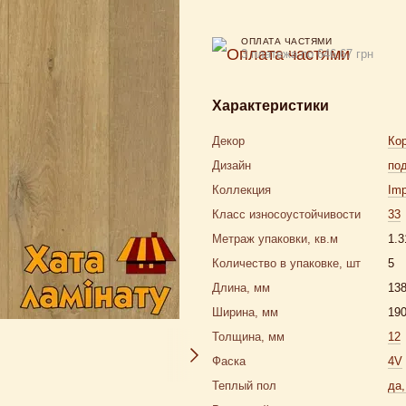
ОПЛАТА ЧАСТЯМИ
3 платежа по 646.67 грн
Характеристики
Декор
Ко
Дизайн
по
Коллекция
Imp
Класс износоустойчивости
33
Метраж упаковки, кв.м
1.3
Количество в упаковке, шт
5
Длина, мм
13
Ширина, мм
19
Толщина, мм
12
Фаска
4V
Теплый пол
да,