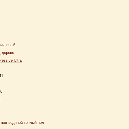
ричневый
д дерево
ressive Ultra
11
80
0
 под водяной теплый пол