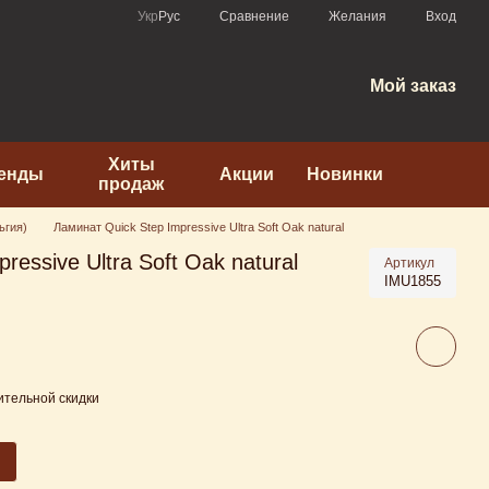
Сравнение
Укр
Рус
Желания
Вход
Мой заказ
Хиты
енды
Акции
Новинки
продаж
ьгия)
Ламинат Quick Step Impressive Ultra Soft Oak natural
ressive Ultra Soft Oak natural
Артикул
IMU1855
тельной скидки