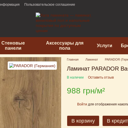
 информация
Пользовательское соглашение
Стеновые
Аксессуары для
Услуги
Бр
панели
пола
Главная
Ламинат
PARADOR (Гер
Ламинат PARADOR Basi
В наличии
Оставить отзыв
988 грн/м²
Войти
для отображения накопи
%
В корзину
В кредит