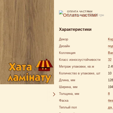
ОПЛАТА ЧАСТЯМИ
3 платежа по 329.33 грн
Характеристики
Декор
Ко
Дизайн
по
Коллекция
Bas
Класс износоустойчивости
32
Метраж упаковки, кв.м
2.4
Количество в упаковке, шт
10
Длина, мм
12
Ширина, мм
19
Толщина, мм
8
Фаска
бе
Теплый пол
да,