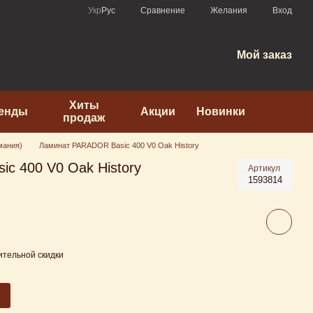
Сравнение
Укр
Рус
Желания
Вход
Мой заказ
Хиты
енды
Акции
Новинки
продаж
мания)
Ламинат PARADOR Basic 400 V0 Oak History
c 400 V0 Oak History
Артикул
1593814
тельной скидки