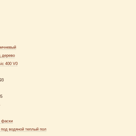
ричневый
д дерево
ic 400 V0
93
85
4
з фаски
 под водяной теплый пол