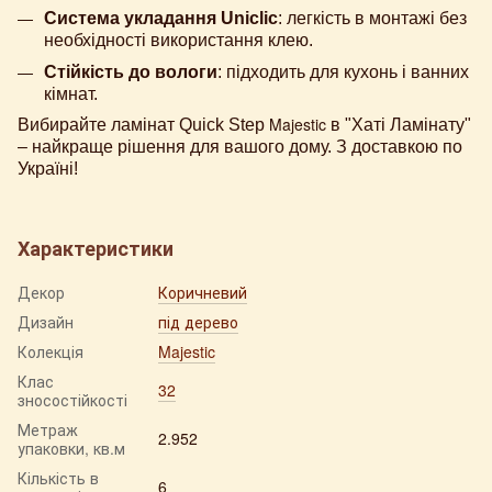
Система укладання Uniclic
: легкість в монтажі без
необхідності використання клею.
Стійкість до вологи
: підходить для кухонь і ванних
кімнат.
Majestic
Вибирайте ламінат Quick Step
в "Хаті Ламінату"
– найкраще рішення для вашого дому. З доставкою по
Україні!
Характеристики
Декор
Коричневий
Дизайн
під дерево
Колекція
Majestic
Клас
32
зносостійкості
Метраж
2.952
упаковки, кв.м
Кількість в
6