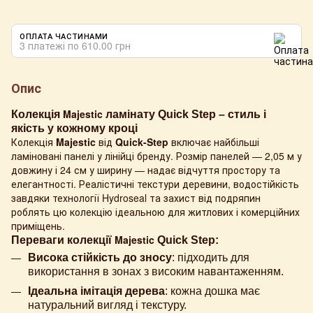
ОПЛАТА ЧАСТИНАМИ
3 платежі по 610.00 грн
Опис
Majestic
Колекція
ламінату Quick Step – стиль і
якість у кожному кроці
Колекція
Majestic
від
Quick-Step
включає найбільші
ламіновані панелі у лінійці бренду. Розмір панелей — 2,05 м у
довжину і 24 см у ширину — надає відчуття простору та
елегантності. Реалістичні текстури деревини, водостійкість
завдяки технології Hydroseal та захист від подряпин
роблять цю колекцію ідеальною для житлових і комерційних
приміщень.
Majestic
Переваги колекції
Quick Step:
Висока стійкість до зносу
: підходить для
використання в зонах з високим навантаженням.
Ідеальна імітація дерева
: кожна дошка має
натуральний вигляд і текстуру.