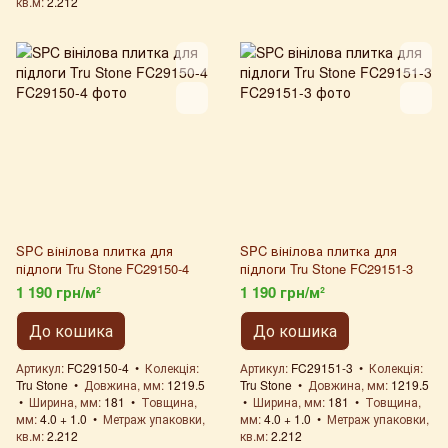
кв.м
2.212
SPC вінілова плитка для
SPC вінілова плитка для
підлоги Tru Stone FC29150-4
підлоги Tru Stone FC29151-3
1 190 грн/м²
1 190 грн/м²
До кошика
До кошика
Артикул
FC29150-4
Колекція
Артикул
FC29151-3
Колекція
Tru Stone
Довжина, мм
1219.5
Tru Stone
Довжина, мм
1219.5
Ширина, мм
181
Товщина,
Ширина, мм
181
Товщина,
мм
4.0 + 1.0
Метраж упаковки,
мм
4.0 + 1.0
Метраж упаковки,
кв.м
2.212
кв.м
2.212