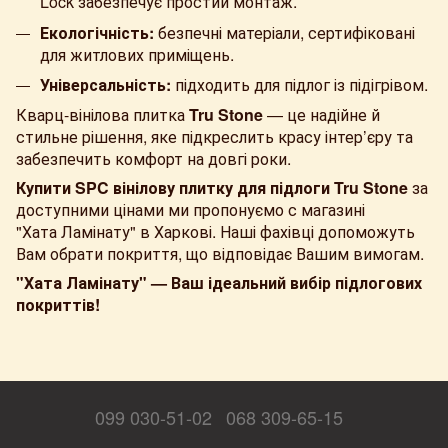
Lock забезпечує простий монтаж.
Екологічність:
безпечні матеріали, сертифіковані
для житлових приміщень.
Універсальність:
підходить для підлог із підігрівом.
Кварц-вінілова плитка
Tru Stone
— це надійне й
стильне рішення, яке підкреслить красу інтер’єру та
забезпечить комфорт на довгі роки.
Купити SPC вінілову плитку для підлоги
Tru Stone
за
доступними цінами ми пропонуємо с магазині
"Хата Ламінату" в Харкові. Наші фахівці допоможуть
Вам обрати покриття, що відповідає Вашим вимогам.
"Хата Ламінату" —
Ваш ідеальний вибір підлогових
покриттів!
099 030-51-02
068 309-65-15