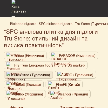
Вінілова підлога
SPC вінілова підлога
Tru Stone (Туреччин
"SPC вінілова плитка для підлоги
Tru Stone: стильний дизайн та
висока практичність"
Wineo (Німеччина)
PARADOR (Німеччина)
Premium European floors (For the US market)
Tru Stone (Туреччина)
ADO (Туреччина)
Tarkett (Польща)
FirmFit (Китай)
Grabo (Угорщина)
Alsafloor (Франція)
Фільтр
За популярністю