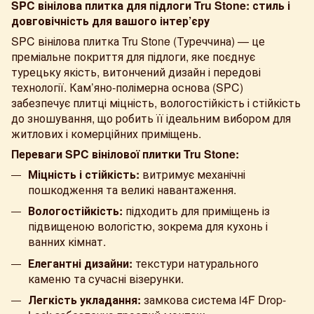
SPC вінілова плитка для підлоги Tru Stone: стиль і
довговічність для вашого інтер’єру
SPC вінілова плитка Tru Stone (Туреччина)
— це
преміальне покриття для підлоги, яке поєднує
турецьку якість, витончений дизайн і передові
технології. Кам’яно-полімерна основа (SPC)
забезпечує плитці міцність, вологостійкість і стійкість
до зношування, що робить її ідеальним вибором для
житлових і комерційних приміщень.
Переваги SPC вінілової плитки Tru Stone:
Міцність і стійкість:
витримує механічні
пошкодження та великі навантаження.
Вологостійкість:
підходить для приміщень із
підвищеною вологістю, зокрема для кухонь і
ванних кімнат.
Елегантні дизайни:
текстури натурального
каменю та сучасні візерунки.
Легкість укладання:
замкова система i4F Drop-