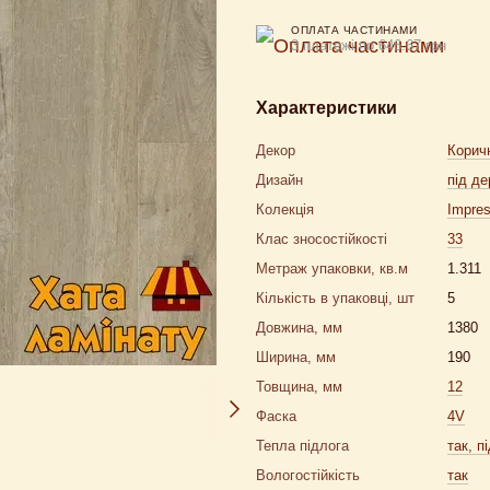
ОПЛАТА ЧАСТИНАМИ
3 платежі по 646.67 грн
Характеристики
Декор
Корич
Дизайн
під де
Колекція
Impres
Клас зносостійкості
33
Метраж упаковки, кв.м
1.311
Кількість в упаковці, шт
5
Довжина, мм
1380
Ширина, мм
190
Товщина, мм
12
Фаска
4V
Тепла підлога
так, п
Вологостійкість
так