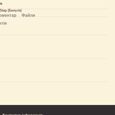
ів
Step (Бельгія)
коментар
Файли
нтія