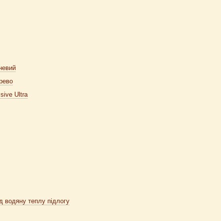
невий
рево
sive Ultra
ід водяну теплу підлогу