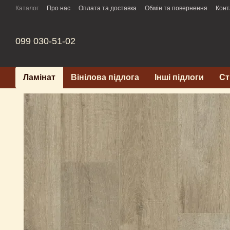
Перейти до основного контенту
Каталог
Про нас
Оплата та доставка
Обмін та повернення
Конт
099 030-51-02
Ламінат
Вінілова підлога
Інші підлоги
Ст