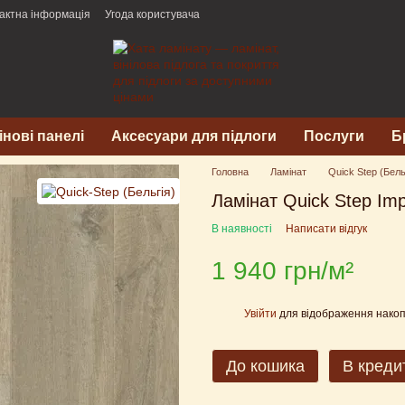
актна інформація
Угода користувача
інові панелі
Аксесуари для підлоги
Послуги
Б
Головна
Ламінат
Quick Step (Бель
Ламінат Quick Step Impr
В наявності
Написати відгук
1 940 грн/м²
Увійти
для відображення накоп
%
До кошика
В креди