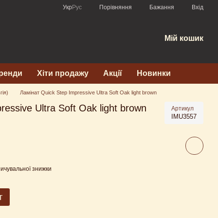
Порівняння
Укр
Рус
Бажання
Вхід
Мій кошик
ренди
Хіти продажу
Акції
Новинки
гія)
Ламінат Quick Step Impressive Ultra Soft Oak light brown
essive Ultra Soft Oak light brown
Артикул
IMU3557
ичувальної знижки
т