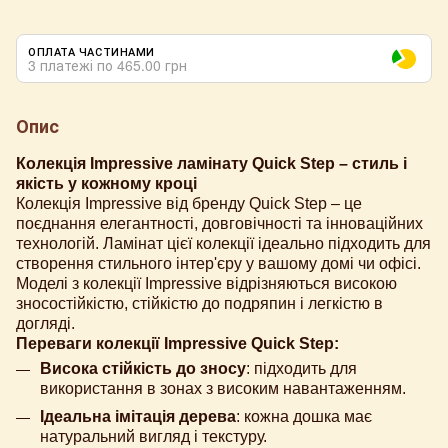
ОПЛАТА ЧАСТИНАМИ
3 платежі по 465.00 грн
Опис
Колекція Impressive ламінату Quick Step – стиль і
якість у кожному кроці
Колекція Impressive від бренду Quick Step – це
поєднання елегантності, довговічності та інноваційних
технологій. Ламінат цієї колекції ідеально підходить для
створення стильного інтер'єру у вашому домі чи офісі.
Моделі з колекції Impressive відрізняються високою
зносостійкістю, стійкістю до подряпин і легкістю в
догляді.
Переваги колекції Impressive Quick Step:
Висока стійкість до зносу
: підходить для
використання в зонах з високим навантаженням.
Ідеальна імітація дерева
: кожна дошка має
натуральний вигляд і текстуру.