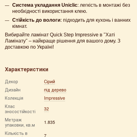
Система укладання Uniclic
: легкість в монтажі без
необхідності використання клею.
Стійкість до вологи
: підходить для кухонь і ванних
кімнат.
Вибирайте ламінат Quick Step Impressive в "Хаті
Ламінату" – найкраще рішення для вашого дому. З
доставкою по Україні!
Характеристики
Декор
Сірий
Дизайн
під дерево
Колекція
Impressive
Клас
32
зносостійкості
Метраж
1.835
упаковки, кв.м
Кількість в
7