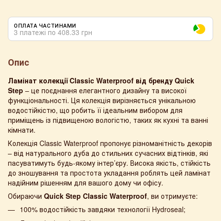
ОПЛАТА ЧАСТИНАМИ
3 платежі по 408.33 грн
Опис
Ламінат
колекції Classic Waterproof
від бренду
Quick
Step
– це поєднання елегантного дизайну та високої
функціональності. Ця колекція вирізняється унікальною
водостійкістю, що робить її ідеальним вибором для
приміщень із підвищеною вологістю, таких як кухні та ванні
кімнати.
Колекція Classic Waterproof пропонує різноманітність декорів
– від натурального дуба до стильних сучасних відтінків, які
пасуватимуть будь-якому інтер’єру. Висока якість, стійкість
до зношування та простота укладання роблять цей ламінат
надійним рішенням для вашого дому чи офісу.
Обираючи
Quick Step Classic Waterproof
, ви отримуєте:
100% водостійкість завдяки технології Hydroseal;