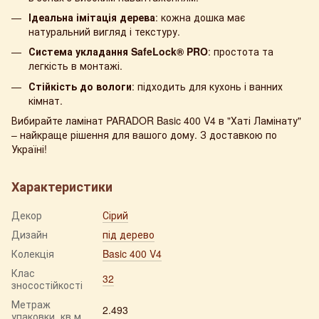
Ідеальна імітація дерева
: кожна дошка має
натуральний вигляд і текстуру.
Система укладання SafeLock® PRO
: простота та
легкість в монтажі.
Стійкість до вологи
: підходить для кухонь і ванних
кімнат.
Вибирайте ламінат PARADOR Basic 400 V4 в "Хаті Ламінату"
– найкраще рішення для вашого дому. З доставкою по
Україні!
Характеристики
Декор
Сірий
Дизайн
під дерево
Колекція
Basic 400 V4
Клас
32
зносостійкості
Метраж
2.493
упаковки, кв.м