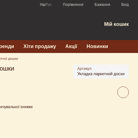
Порівняння
Укр
Рус
Бажання
Вхід
Мій кошик
ренди
Хіти продажу
Акції
Новинки
етної дошки
дошки
Артикул
Укладка паркетной доски
ичувальної знижки