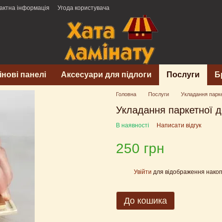
актна інформація
Угода користувача
інові панелі
Аксесуари для підлоги
Послуги
Б
Головна
Послуги
Укладання парк
Укладання паркетної 
В наявності
Написати відгук
250 грн
Увійти
для відображення накоп
%
До кошика