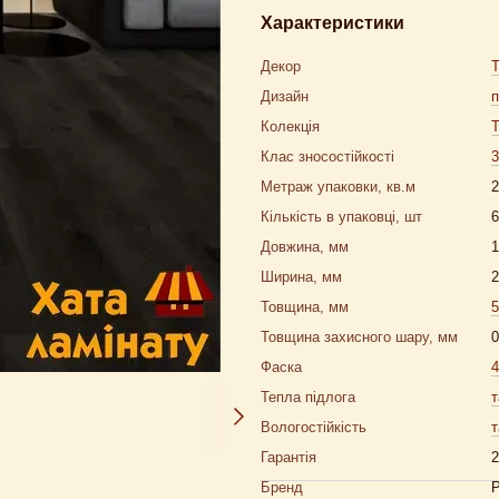
Характеристики
Декор
Дизайн
п
Колекція
T
Клас зносостійкості
3
Метраж упаковки, кв.м
2
Кількість в упаковці, шт
6
Довжина, мм
1
Ширина, мм
2
Товщина, мм
5
Товщина захисного шару, мм
0
Фаска
Тепла підлога
т
Вологостійкість
т
Гарантія
2
Бренд
P