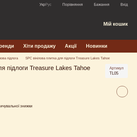
Порівняння
Укр
Рус
Бажання
Вхід
Мій кошик
ренди
Хіти продажу
Акції
Новинки
лова підлога
SPC вінілова плитка для підлоги Treasure Lakes Tahoe
ля підлоги Treasure Lakes Tahoe
Артикул
TL05
ичувальної знижки