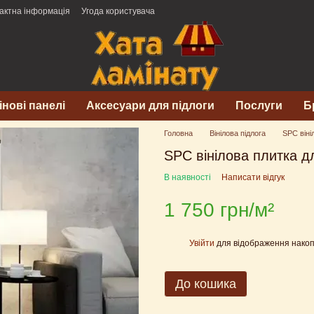
актна інформація
Угода користувача
інові панелі
Аксесуари для підлоги
Послуги
Б
Головна
Вінілова підлога
SPC віні
SPC вінілова плитка д
В наявності
Написати відгук
1 750 грн/м²
Увійти
для відображення накоп
%
До кошика