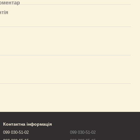
коментар
нтія
Контактна інформація
099 030-51-02
099 030-51-02