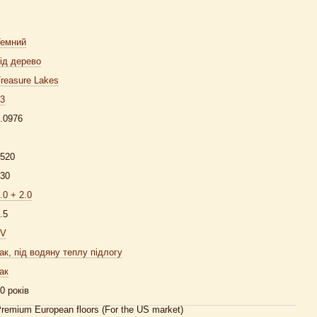
Темний
ід дерево
reasure Lakes
3
.0976
520
30
.0 + 2.0
.5
4V
ак, під водяну теплу підлогу
ак
0 років
remium European floors (For the US market)