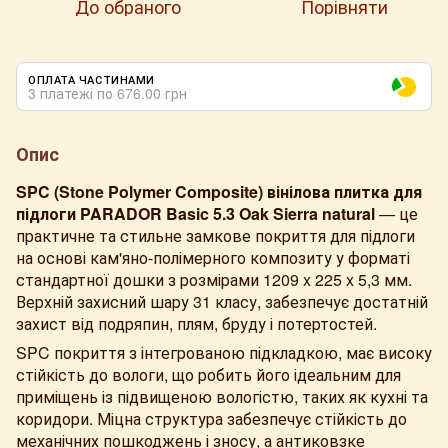
До обраного
Порівняти
ОПЛАТА ЧАСТИНАМИ
3 платежі по 676.00 грн
Опис
SPC (Stone Polymer Composite) вінілова плитка для
підлоги PARADOR Basic 5.3 Oak Sierra natural
— це
практичне та стильне замкове покриття для підлоги
на основі кам'яно-полімерного композиту у форматі
стандартної дошки з розмірами 1209 x 225 x 5,3 мм.
Верхній захисний шару 31 класу,
забезпечує достатній
захист від подряпин, плям, бруду і потертостей.
SPC покриття з інтегрованою підкладкою, має високу
стійкість до вологи, що робить його ідеальним для
приміщень із підвищеною вологістю, таких як кухні та
коридори. Міцна структура забезпечує стійкість до
механічних пошкоджень і зносу, а антиковзке