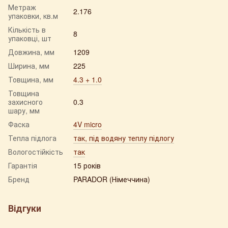
Метраж
2.176
упаковки, кв.м
Кількість в
8
упаковці, шт
Довжина, мм
1209
Ширина, мм
225
Товщина, мм
4.3 + 1.0
Товщина
захисного
0.3
шару, мм
Фаска
4V micro
Тепла підлога
так, під водяну теплу підлогу
Вологостійкість
так
Гарантія
15 років
Бренд
PARADOR (Німеччина)
Відгуки