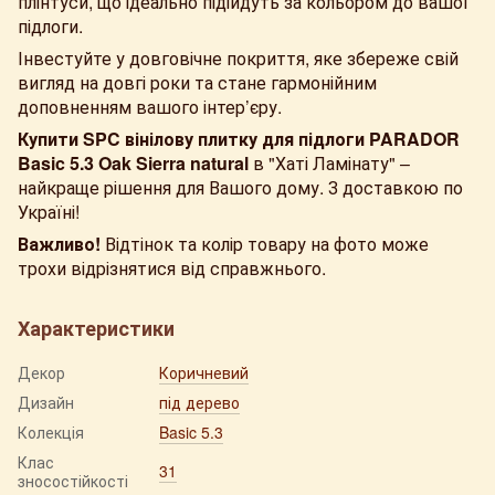
плінтуси, що ідеально підійдуть за кольором до вашої
підлоги.
Інвестуйте у довговічне покриття, яке збереже свій
вигляд на довгі роки та стане гармонійним
доповненням вашого інтер’єру.
Купити SPC вінілову плитку для підлоги PARADOR
Basic 5.3 Oak Sierra natural
в "Хаті Ламінату" –
найкраще рішення для Вашого дому. З доставкою по
Україні!
Важливо!
Відтінок та колір товару на фото може
трохи відрізнятися від справжнього.
Характеристики
Декор
Коричневий
Дизайн
під дерево
Колекція
Basic 5.3
Клас
31
зносостійкості