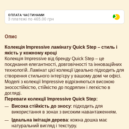
ОПЛАТА ЧАСТИНАМИ
3 платежі по 465.00 грн
Опис
Колекція Impressive ламінату Quick Step – стиль і
якість у кожному кроці
Колекція Impressive від бренду Quick Step – це
поєднання елегантності, довговічності та інноваційних
технологій. Ламінат цієї колекції ідеально підходить для
створення стильного інтер'єру у вашому домі чи офісі.
Моделі з колекції Impressive відрізняються високою
зносостійкістю, стійкістю до подряпин і легкістю в
догляді.
Переваги колекції Impressive Quick Step:
Висока стійкість до зносу
: підходить для
використання в зонах з високим навантаженням.
Ідеальна імітація дерева
: кожна дошка має
натуральний вигляд і текстуру.