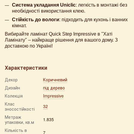
Система укладання Uniclic
: легкість в монтажі без
необхідності використання клею.
Стійкість до вологи
: підходить для кухонь і ванних
кімнат.
Вибирайте ламінат Quick Step Impressive в "Хаті
Ламінату" – найкраще рішення для вашого дому. З
доставкою по Україні!
Характеристики
Декор
Коричневий
Дизайн
під дерево
Колекція
Impressive
Клас
32
зносостійкості
Метраж
1.835
упаковки, кв.м
Кількість в
7