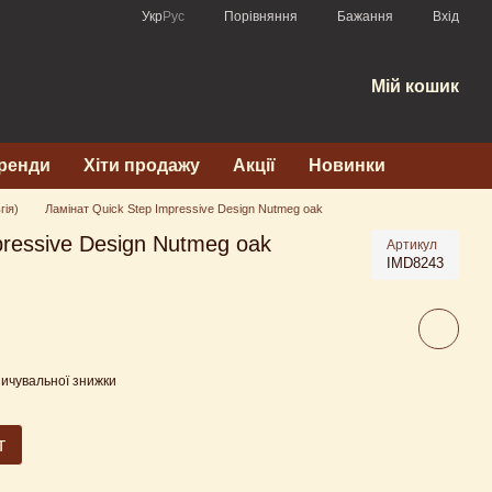
Порівняння
Укр
Рус
Бажання
Вхід
Мій кошик
ренди
Хіти продажу
Акції
Новинки
гія)
Ламінат Quick Step Impressive Design Nutmeg oak
pressive Design Nutmeg oak
Артикул
IMD8243
ичувальної знижки
т