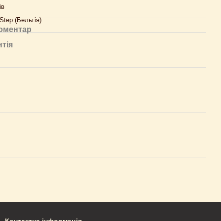
ів
Step (Бельгія)
коментар
нтія