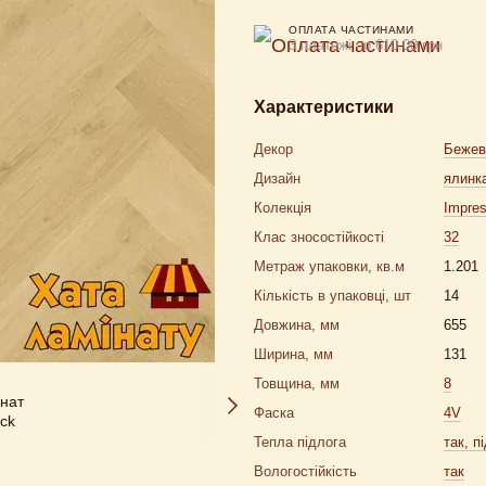
ОПЛАТА ЧАСТИНАМИ
3 платежі по 610.00 грн
Характеристики
Декор
Бежев
Дизайн
ялинк
Колекція
Impres
Клас зносостійкості
32
Метраж упаковки, кв.м
1.201
Кількість в упаковці, шт
14
Довжина, мм
655
Ширина, мм
131
Товщина, мм
8
Фаска
4V
Тепла підлога
так, п
Вологостійкість
так