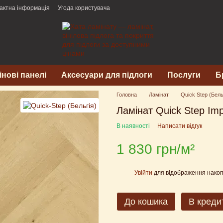
актна інформація
Угода користувача
інові панелі
Аксесуари для підлоги
Послуги
Б
Головна
Ламінат
Quick Step (Бель
Ламінат Quick Step Im
В наявності
Написати відгук
1 830 грн/м²
Увійти
для відображення накоп
%
До кошика
В креди