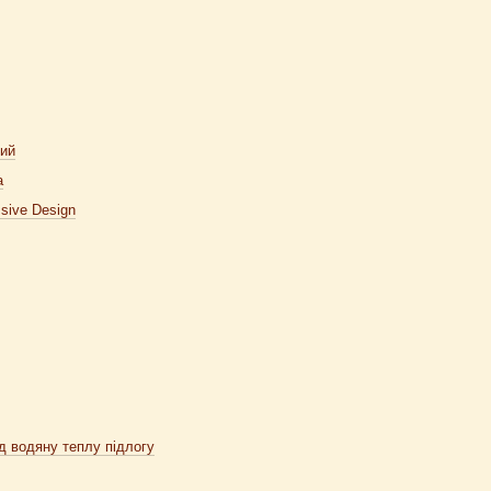
ий
а
sive Design
ід водяну теплу підлогу