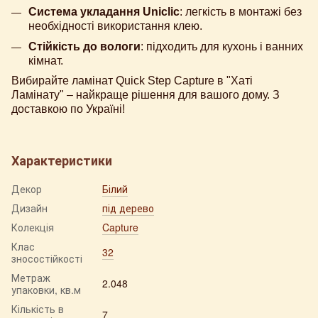
Система укладання Uniclic
: легкість в монтажі без
необхідності використання клею.
Стійкість до вологи
: підходить для кухонь і ванних
кімнат.
Вибирайте ламінат Quick Step Сapture в "Хаті
Ламінату" – найкраще рішення для вашого дому. З
доставкою по Україні!
Характеристики
Декор
Білий
Дизайн
під дерево
Колекція
Capture
Клас
32
зносостійкості
Метраж
2.048
упаковки, кв.м
Кількість в
7