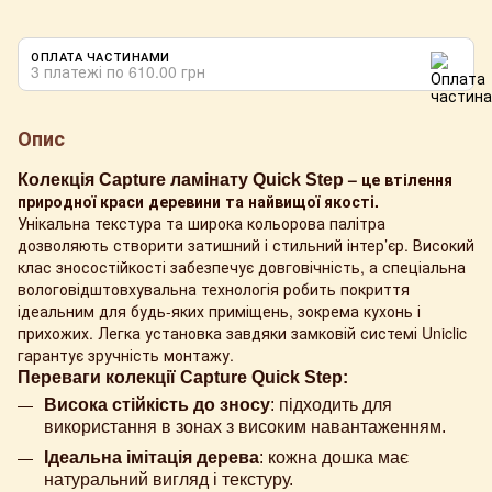
ОПЛАТА ЧАСТИНАМИ
3 платежі по 610.00 грн
Опис
– це втілення
Колекція Сapture ламінату Quick Step
природної краси деревини та найвищої якості.
Унікальна текстура та широка кольорова палітра
дозволяють створити затишний і стильний інтер’єр. Високий
клас зносостійкості забезпечує довговічність, а спеціальна
вологовідштовхувальна технологія робить покриття
ідеальним для будь-яких приміщень, зокрема кухонь і
прихожих. Легка установка завдяки замковій системі Uniclic
гарантує зручність монтажу.
Переваги колекції Сapture Quick Step:
Висока стійкість до зносу
: підходить для
використання в зонах з високим навантаженням.
Ідеальна імітація дерева
: кожна дошка має
натуральний вигляд і текстуру.