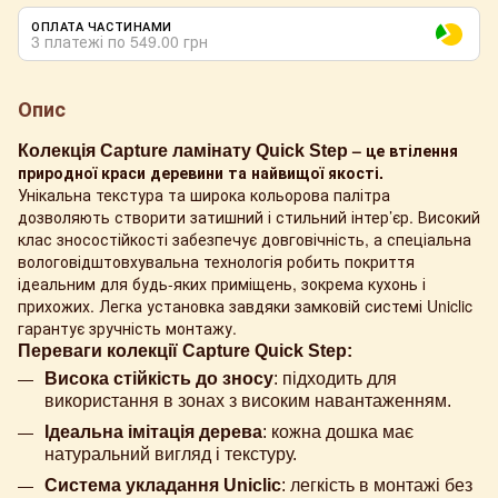
ОПЛАТА ЧАСТИНАМИ
3 платежі по 549.00 грн
Опис
– це втілення
Колекція Сapture ламінату Quick Step
природної краси деревини та найвищої якості.
Унікальна текстура та широка кольорова палітра
дозволяють створити затишний і стильний інтер’єр. Високий
клас зносостійкості забезпечує довговічність, а спеціальна
вологовідштовхувальна технологія робить покриття
ідеальним для будь-яких приміщень, зокрема кухонь і
прихожих. Легка установка завдяки замковій системі Uniclic
гарантує зручність монтажу.
Переваги колекції Сapture Quick Step:
Висока стійкість до зносу
: підходить для
використання в зонах з високим навантаженням.
Ідеальна імітація дерева
: кожна дошка має
натуральний вигляд і текстуру.
Система укладання Uniclic
: легкість в монтажі без