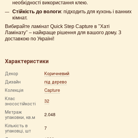
необхідності використання клею.
Стійкість до вологи
: підходить для кухонь і ванних
кімнат.
Вибирайте ламінат Quick Step Сapture в "Хаті
Ламінату" – найкраще рішення для вашого дому. З
доставкою по Україні!
Характеристики
Декор
Коричневий
Дизайн
під дерево
Колекція
Capture
Клас
32
зносостійкості
Метраж
2.048
упаковки, кв.м
Кількість в
7
упаковці, шт