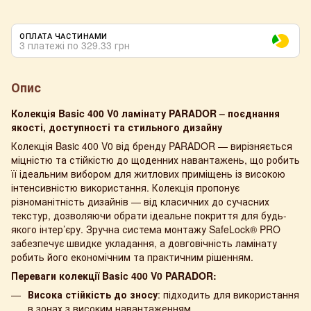
ОПЛАТА ЧАСТИНАМИ
3 платежі по 329.33 грн
Опис
Колекція Basic 400 V0 ламінату PARADOR – поєднання
якості, доступності та стильного дизайну
Колекція Basic 400 V0 від бренду PARADOR — вирізняється
міцністю та стійкістю до щоденних навантажень, що робить
її ідеальним вибором для житлових приміщень із високою
інтенсивністю використання. Колекція пропонує
різноманітність дизайнів — від класичних до сучасних
текстур, дозволяючи обрати ідеальне покриття для будь-
якого інтер’єру. Зручна система монтажу SafeLock® PRO
забезпечує швидке укладання, а довговічність ламінату
робить його економічним та практичним рішенням.
Переваги колекції Basic 400 V0
PARADOR:
Висока стійкість до зносу
: підходить для використання
в зонах з високим навантаженням.