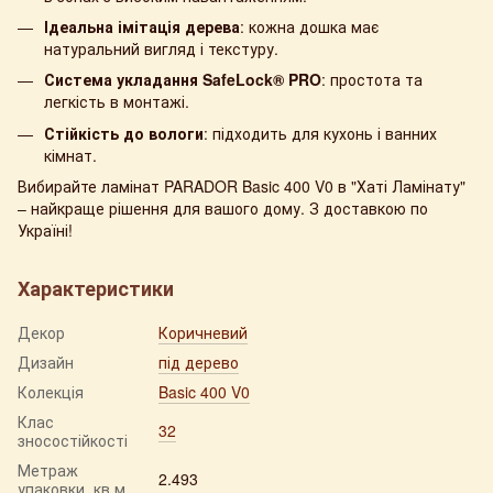
Ідеальна імітація дерева
: кожна дошка має
натуральний вигляд і текстуру.
Система укладання SafeLock® PRO
: простота та
легкість в монтажі.
Стійкість до вологи
: підходить для кухонь і ванних
кімнат.
Вибирайте ламінат PARADOR Basic 400 V0 в "Хаті Ламінату"
– найкраще рішення для вашого дому. З доставкою по
Україні!
Характеристики
Декор
Коричневий
Дизайн
під дерево
Колекція
Basic 400 V0
Клас
32
зносостійкості
Метраж
2.493
упаковки, кв.м