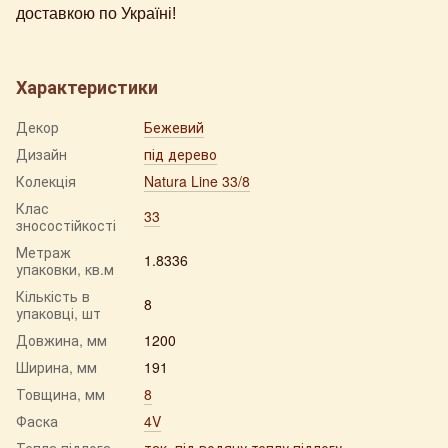
доставкою по Україні!
Характеристики
Декор
Бежевий
Дизайн
під дерево
Колекція
Natura Line 33/8
Клас
33
зносостійкості
Метраж
1.8336
упаковки, кв.м
Кількість в
8
упаковці, шт
Довжина, мм
1200
Ширина, мм
191
Товщина, мм
8
Фаска
4V
Тепла підлога
так, під водяну теплу підлогу