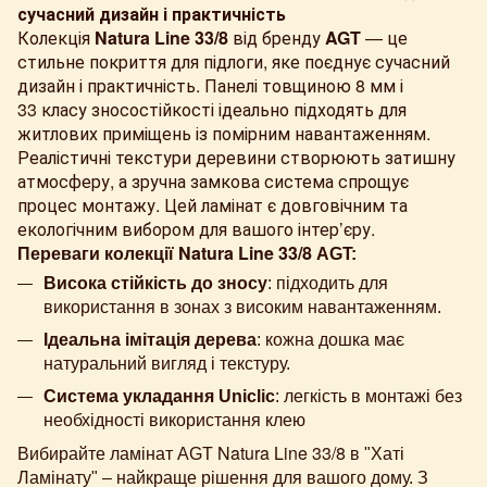
сучасний дизайн і практичність
Колекція
Natura Line 33/8
від бренду
AGT
— це
стильне покриття для підлоги, яке поєднує сучасний
дизайн і практичність. Панелі товщиною 8 мм і
33 класу зносостійкості ідеально підходять для
житлових приміщень із помірним навантаженням.
Реалістичні текстури деревини створюють затишну
атмосферу, а зручна замкова система спрощує
процес монтажу. Цей ламінат є довговічним та
екологічним вибором для вашого інтер’єру.
Natura Line 33/8
Переваги колекції
AGT:
Висока стійкість до зносу
: підходить для
використання в зонах з високим навантаженням.
Ідеальна імітація дерева
: кожна дошка має
натуральний вигляд і текстуру.
Система укладання Uniclic
: легкість в монтажі без
необхідності використання клею
Natura Line 33/8
Вибирайте ламінат AGT
в "Хаті
Ламінату" – найкраще рішення для вашого дому. З