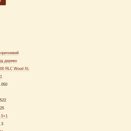
т
Коричневий
ід дерево
400 RLC Wood XL
1
.050
522
25
.5+1
.3