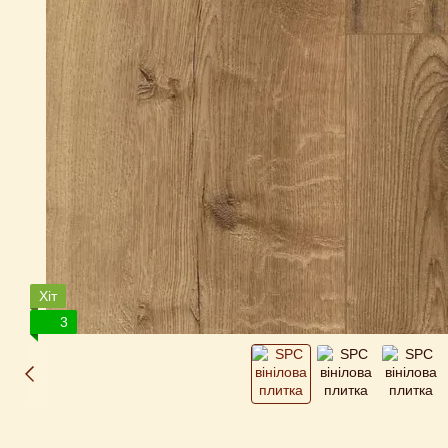
Хіт
3