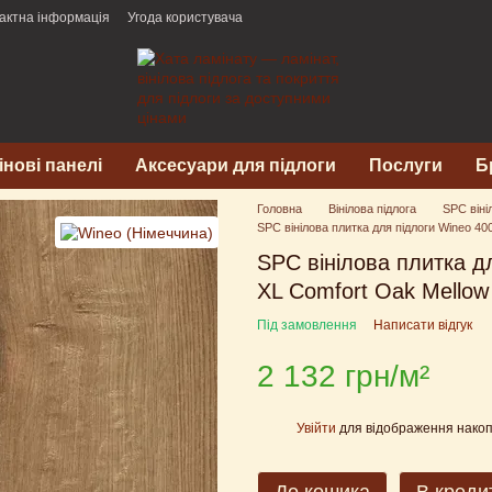
актна інформація
Угода користувача
інові панелі
Аксесуари для підлоги
Послуги
Б
Головна
Вінілова підлога
SPC віні
SPC вінілова плитка для підлоги Wineo 4
SPC вінілова плитка д
XL Comfort Oak Mellow
Під замовлення
Написати відгук
2 132 грн/м²
Увійти
для відображення накоп
%