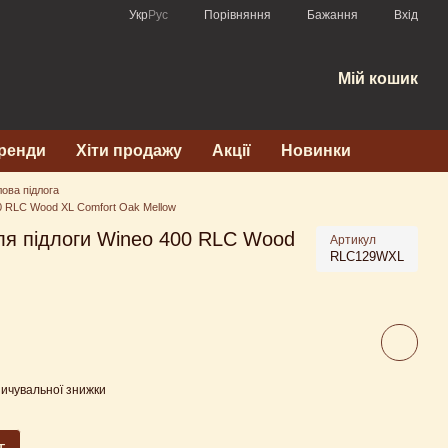
Порівняння
Укр
Рус
Бажання
Вхід
Мій кошик
ренди
Хіти продажу
Акції
Новинки
лова підлога
00 RLC Wood XL Comfort Oak Mellow
ля підлоги Wineo 400 RLC Wood
Артикул
RLC129WXL
ичувальної знижки