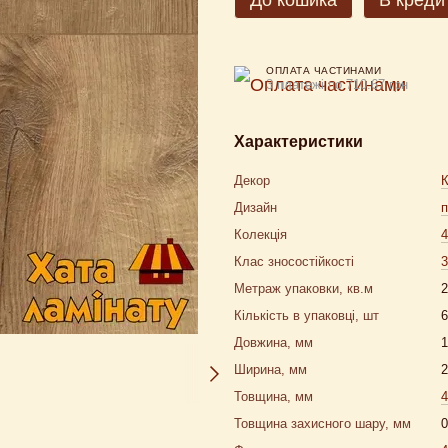
До кошика
В креди
ОПЛАТА ЧАСТИНАМИ
3 платежі по 710.67 грн
Характеристики
Декор
Дизайн
п
Колекція
Клас зносостійкості
3
Метраж упаковки, кв.м
2
Кількість в упаковці, шт
6
Довжина, мм
1
Ширина, мм
2
Товщина, мм
4
Товщина захисного шару, мм
0