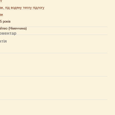
4V
ак, під водяну теплу підлогу
ак
5 років
ineo (Німеччина)
коментар
нтія