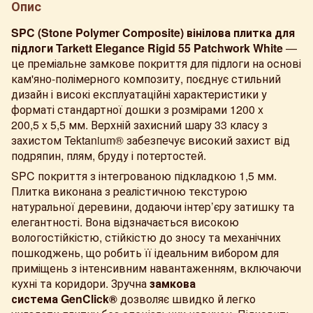
Опис
SPC (Stone Polymer Composite) вінілова плитка для
підлоги Tarkett Elegance Rigid 55 Patchwork White
—
це преміальне замкове покриття для підлоги на основі
кам'яно-полімерного композиту, поєднує стильний
дизайн і високі експлуатаційні характеристики у
форматі стандартної дошки з розмірами 1200 x
200,5 x 5,5 мм. Верхній захисний шару 33 класу з
захистом Tektanium®
забезпечує високий захист від
подряпин, плям, бруду і потертостей.
SPC покриття з інтегрованою підкладкою 1,5 мм.
Плитка виконана з реалістичною текстурою
натуральної деревини, додаючи інтер’єру затишку та
елегантності. Вона відзначається високою
вологостійкістю, стійкістю до зносу та механічних
пошкоджень, що робить її ідеальним вибором для
приміщень з інтенсивним навантаженням, включаючи
кухні та коридори. Зручна
замкова
система GenClick®
дозволяє швидко й легко