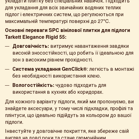
укладати плитку без спеціальних навичок. Підходить
для укладання для всіх звичайних водяних теплих
підлог і електричних систем, що регулюються при
максимальній температурі поверхні до 27
°
C.
Основні переваги SPC вінілової плитки для підлоги
Tarkett Elegance Rigid 55:
Довговічність:
витримує навантаження завдяки
високій зносостійкості, що робить її ідеальною для
зон з високим рівнем прохідності.
Система укладання
GenClick®
: легкість в монтажі
без необхідності використання клею.
Вологостійкість:
чудово підходить для
використання в кухнях або коридорах.
Для кожного варіанту підлоги, який ми пропонуємо, ви
знайдете аксесуари, у тому числі підкладки, профілі та
плінтуси, що ідеально підійдуть за кольором до вашої
підлоги.
Інвестуйте у довговічне покриття, яке збереже свій
вигляд на довгі роки та стане гармонійним