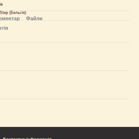
ів
Step (Бельгія)
коментар
Файли
нтія