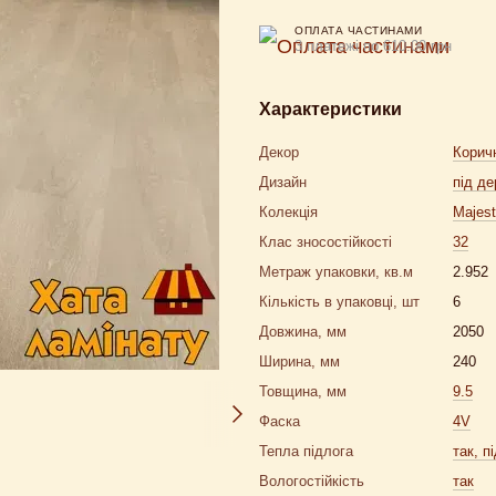
ОПЛАТА ЧАСТИНАМИ
3 платежі по 610.00 грн
Характеристики
Декор
Корич
Дизайн
під де
Колекція
Majest
Клас зносостійкості
32
Метраж упаковки, кв.м
2.952
Кількість в упаковці, шт
6
Довжина, мм
2050
Ширина, мм
240
Товщина, мм
9.5
Фаска
4V
Тепла підлога
так, п
Вологостійкість
так