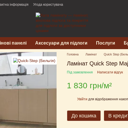
актна інформація
Угода користувача
інові панелі
Аксесуари для підлоги
Послуги
Б
Головна
Ламінат
Quick Step (Бель
Ламінат Quick Step Maje
Під замовлення
Написати відгук
1 830 грн/м²
Увійти
для відображення накоп
%
До кошика
В креди