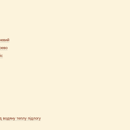
невий
рево
ic
ід водяну теплу підлогу