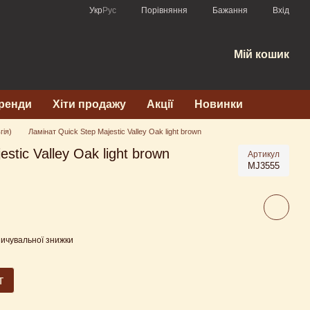
Порівняння
Укр
Рус
Бажання
Вхід
Мій кошик
ренди
Хіти продажу
Акції
Новинки
гія)
Ламінат Quick Step Majestic Valley Oak light brown
stic Valley Oak light brown
Артикул
MJ3555
ичувальної знижки
т